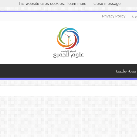
مرحباً بكـ بموقع علوم للجميع
This website uses cookies.
learn more
close message
رية
Privacy Policy
منحة تعليمية