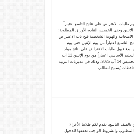
يم طلبات الاعتراض على نتائج التاسع اعتباراً
لاثنين وحتى الخميس القادم،الأوراق المطلوبة:
الامتحانية والهوية الشخصية فتح باب الاعتـراض
ـج التاسـع اعتباراً من يوم الإثنين حتى يوم
 بدء قبول طلبات الاعتراض على نتائج مواد
شهادة التعليم الأساسي اعتباراً من يوم الإثنين 11 آب
ولغاية الخميس 14 آب 2025، وذلك في مديريات التربية
افظات.يُسمح للطالب …
 بالصف التاسع، نقدم لكم طلابنا الأعزاء:
المطلوب والشروط الواجب تحققها للدخول