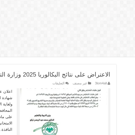
الاعتراض على نتائج البكالوريا 2025 وزارة التربية السورية
على
3lom4all
غير مصنف
التعليقات
الاعتراض
على
اعلان ع
نتائج
البكالوريا
2025
وزارة
التربية
المحافظ
السورية
على ماد
مغلقة
الامتحان
النافذة.