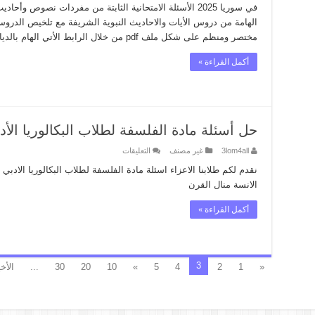
بكالوريا
في سوريا 2025 الأسئلة الامتحانية الثابتة من مفردات نصوص 
سوريا
مغلقة
الهامة من دروس الأيات والاحاديث النبوية الشريفة مع تلخيص الدروس
مختصر ومنظم على شكل ملف pdf من خلال الرابط الأتي الهام بالديانة PDF …
أكمل القراءة »
حل أسئلة مادة الفلسفة لطلاب البكالوريا الأدبي 
على
3lom4all
غير مصنف
التعليقات
حل
أسئلة
مادة
الانسة منال القرن
الفلسفة
لطلاب
البكالوريا
أكمل القراءة »
الأدبي
دورة
2025
مغلقة
3
«
1
2
4
5
»
10
20
30
...
الأخ