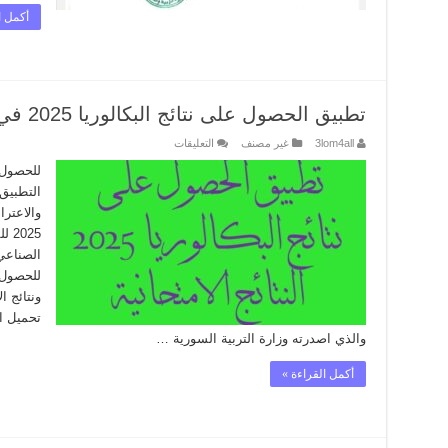
أكمل ا
تطبيق الحصول على نتائج البكالوريا 2025 في سوريا
على
3lom4all
غير مصنف
التعليقات
تطبيق
الحصول
للحصول ع
على
التطبيق 
نتائج
البكالوريا
2025
في
025
سوريا
الصناعي
مغلقة
للحصول ع
ونتائج ا
والذي اصدرته وزارة التربية السورية …
أكمل القراءة »