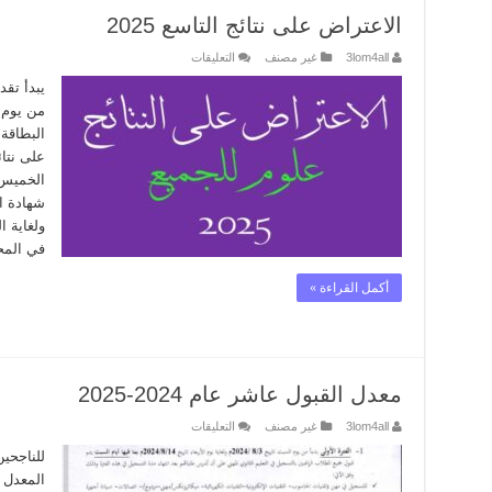
الاعتراض على نتائج التاسع 2025
على
3lom4all
غير مصنف
التعليقات
الاعتراض
على
يبدأ تقد
نتائج
من يوم ا
التاسع
2025
البطاقة 
مغلقة
على نتائ
الخميس.
في المح
أكمل القراءة »
معدل القبول عاشر عام 2024-2025
على
3lom4all
غير مصنف
التعليقات
معدل
القبول
للناجحين
عاشر
المعدل 
عام