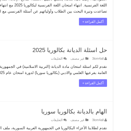
مع
حل
الاسئلة
تصاعدت وتيرة البحث بين الطلاب وأوليائهم عن أسئلة الفرنسي مع ا
مغلقة
أكمل القراءة »
حل اسئلة الديانة بكالوريا 2025
على
3lom4all
غير مصنف
التعليقات
حل
اسئلة
نقدم لكم اسئلة امتحان مادة الديانة (التربية الاسلامية) في الجمهورية
الديانة
العامة بفرعيها العلمي والادبي (بكالوريا سوريا) لدورة امتحان عام 2025 مع الحل الصحيح للأسئلة
بكالوريا
2025
مغلقة
أكمل القراءة »
الهام بالديانة بكالوريا سوريا
على
3lom4all
غير مصنف
التعليقات
الهام
بالديانة
نقدم لطلابنا الأعزاء البكالوريا في الجمهورية العربية السورية، ملف ال