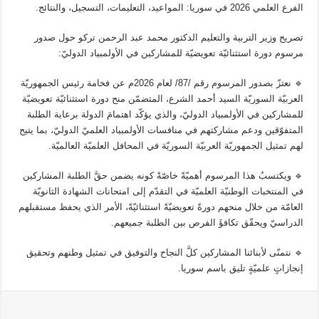
الفرع العلمي 2026 في سوريا: المواعيد، التعليمات، التسجيل، والنتائج.
تصريح وزير التربية والتعليم الدكتور محمد عبد الرحمن تركو حول صدور
مرسوم دورة استثنائيّة تعويضيّة للمشاركين في الأولمبياد الدوليّ:
🔹️ نعتزّ بصدور المرسوم رقم /87/ لعام 2026م عن فخامة رئيس الجمهوريّة
العربيّة السوريّة السيد أحمد الشرع، المتضمّن منح دورة استثنائيّة تعويضيّة
للمشاركين في الأولمبياد الدوليّ، والذي يؤكّد اهتمامَ الدولة برعاية الطلبة
المتفوّقين ودعم مشاركتهم في منافسات الأولمبياد العلميّ الدوليّ، بما يتيح
لهم تمثيل الجمهوريّة العربيّة السوريّة في المحافل العلميّة العالميّة.
🔹️ ويكتسبُ هذا المرسوم أهميّةً خاصّةً كونه يضمن حقَّ الطلبة المشاركين
في المنتخبات الوطنيّة العلميّة في التقدّم إلى امتحانات الشهادة الثانويّة
العامّة من خلال منحهم دورةً تعويضيّةً استثنائيّةً، الأمر الذي يحفظ مستقبلهم
الدراسيّ ويحقّق تكافؤَ الفرص بين الطلبة جميعهم.
🔹️ نتمنّى لأبنائنا المشاركين كلَّ النجاح والتوفيق في تمثيل وطنهم وتحقيق
إنجازاتٍ علميّةٍ تليق باسم سوريا.