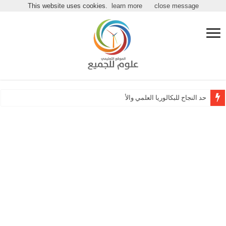
مرحباً بكـ بموقع علوم للجميع
This website uses cookies.
learn more
close message
حد النجاح للبكالوريا العلمي والأدبي