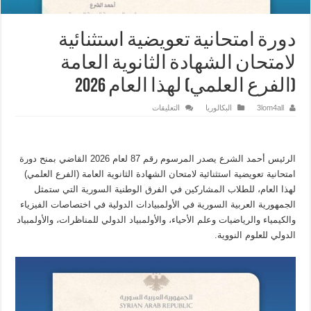
دورة امتحانية تعويضية استثنائية
لامتحان الشهادة الثانوية العامة
(الفرع العلمي) لهذا العام 2026
على
3lom4all
البكالوريا
التعليقات
دورة
امتحانية
تعويضية
استثنائية
لامتحان
الرئيس أحمد الشرع يصدر المرسوم رقم 87 لعام 2026 القاضي بمنح دورة
الشهادة
الثانوية
امتحانية تعويضية استثنائية لامتحان الشهادة الثانوية العامة (الفرع العلمي)
العامة
(الفرع
لهذا العام، للطلاب المشاركين في الفرق الوطنية السورية التي ستمثل
العلمي)
الجمهورية العربية السورية في الأولمبيادات الدولية في اختصاصات الفيزياء
لهذا
العام
والكيمياء والرياضيات وعلم الأحياء، والأولمبياد الدولي للمناظرات، والأولمبياد
2026
مغلقة
الدولي للعلوم النووية.