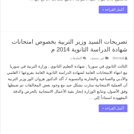
أكمل القراءة »
تصريحات السيد وزير التربية بخصوص امتحانات
شهادة الدراسة الثانوية 2014 م
على
3lom4all
غير مصنف
التعليقات
تصريحات
السيد
الثالث الثانوي في سوريا , شهادة التعليم الثانوي , وزارة التربية في سوريا
وزير
مع انتهاء الامتحانات العامة لشهادة الدراسة الثانوية العامة بفروعها / العلمي
التربية
بخصوص
والأدبي والصناعية والتجارية والنسوية /، أكد الدكتور هزوان الوز وزير التربية
امتحانات
أن العملية الامتحانية سارت بشكل جيد مع وجود بعض المخالفات تم ضبطها
شهادة
الدراسة
وفق الأصول، وتتابع الوزارة إنجاز بقية الأعمال الامتحانية بالحرص والدقة
الثانوية
2014
المعهودة استناداً إلى …
م
مغلقة
أكمل القراءة »