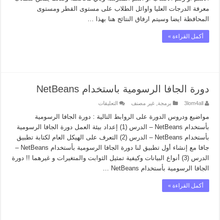
مغلقة
معرفة الدرجات العليا واوائل الطلاب على مستوى القطر ومستوى
المحافظة ايضا وسيتم ارفاق النتائج هنا بهذا …
أكمل القراءة »
دورة الجافا الرسومية باستخدام NetBeans
على
3lom4all
برمجة
,
غير مصنف
التعليقات
دورة
الجافا
مواضيع ودروس الدورة على الروابط التالية : دورة الجافا الرسومية
الرسومية
بأستخدام NetBeans – الدرس (1) إعداد بيئة العمل دورة الجافا الرسومية
باستخدام
NetBeans
بأستخدام NetBeans – الدرس (2) التعرف على الهيكل العام لكتابة تطبيق
مغلقة
جافا مع إنشاء أول تطبيق لنا دورة الجافا الرسومية بأستخدام NetBeans –
الدرس (3) أنواع البيانات وكيفية تمثيل الثوابت والمتغيرات و غيرهما !! دورة
الجافا الرسومية بأستخدام NetBeans …
أكمل القراءة »