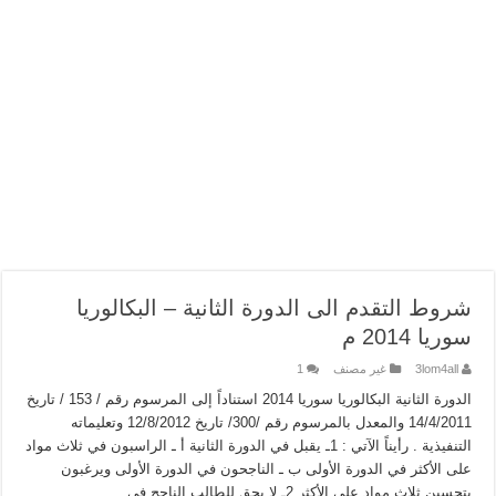
شروط التقدم الى الدورة الثانية – البكالوريا
سوريا 2014 م
3lom4all
غير مصنف
1
الدورة الثانية البكالوريا سوريا 2014 استناداً إلى المرسوم رقم / 153 / تاريخ
14/4/2011 والمعدل بالمرسوم رقم /300/ تاريخ 12/8/2012 وتعليماته
التنفيذية . رأيناً الآتي : 1ـ يقبل في الدورة الثانية أ ـ الراسبون في ثلاث مواد
على الأكثر في الدورة الأولى ب ـ الناجحون في الدورة الأولى ويرغبون
بتحسين ثلاث مواد على الأكثر 2ـ لا يحق للطالب الناجح في …