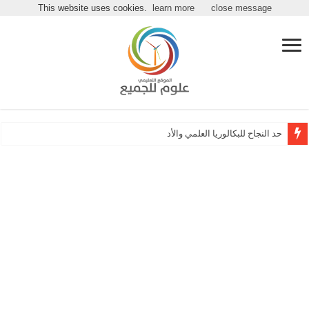
مرحباً بكـ بموقع علوم للجميع
This website uses cookies.
learn more
close message
حد النجاح للبكالوريا العلمي والأدبي