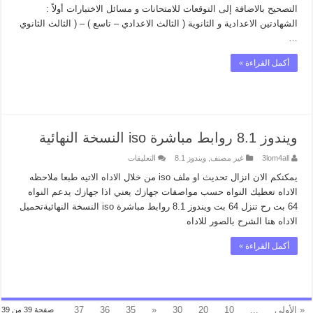
التصحيح بالاضافة إلى التوقعات للامتحانات و مسائل الاختبارات أولاً :
الشهادتين الاعدادية و الثانوية ( الثالث الاعدادي – تاسع ) – ( الثالث الثانوي
…
أكمل القراءة »
ويندوز 8.1 روابط مباشرة iso النسخة النهائية
على
3lom4all
غير مصنف
,
ويندوز 8.1
التعليقات
ويندوز
8.1
يمكنكم الان انزال تحديث او ملف iso من خلال الاداه الاتيه طبعا ملاحظه
روابط
الاداه تعطيك النواه حسب مواصفات جهازك يعني اذا جهازك يدعم النواه
مباشرة
iso
64 بت رح تنزل 64 بت ويندوز 8.1 روابط مباشرة iso النسخة النهائيةتحميل
النسخة
النهائية
الاداه هنا الشرح بالصور للاداه
مغلقة
أكمل القراءة »
« الأولى
...
10
20
30
«
35
36
37
صفحة 39 من 39