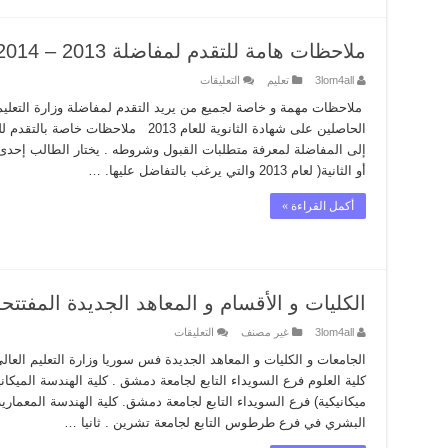
ملاحظات هامة للتقدم لمفاضلة 2013 – 2014 سوريا
على
3lom4all
تعليم
التعليقات
ملاحظات
هامة
للتقدم
الحاصلين على شهادة الثانوية للعام 2013 م
لمفاضلة
2013
إلى المفاضلة لمعرفة متطلبات القبول وشروطه . يختار الطالب إحدى دو
–
2014
أو الثانية( لعام 2013 والتي يرغب بالتفاضل عليها. …
سوريا
مغلقة
أكمل القراءة »
الكليات و الأقسام و المعاهد الجديدة المفتتحة للعام 
على
3lom4all
غير مصنف
التعليقات
الكليات
و
الجامعات و الكليات و المعاهد الجديدة فس سوريا وزارة التعليم العا
الأقسام
كلية العلوم فرع السويداء التابع لجامعة دمشق . كلية الهندسة الميكان
و
المعاهد
ميكانيكية) فرع السويداء التابع لجامعة دمشق. كلية الهندسة المعماري
الجديدة
البشري في فرع طرطوس التابع لجامعة تشرين . ثانيا …
المفتتحة
للعام