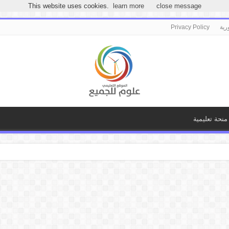
مرحباً بكـ بموقع علوم للجميع
This website uses cookies.
learn more
close message
رية
Privacy Policy
منحة تعليمية