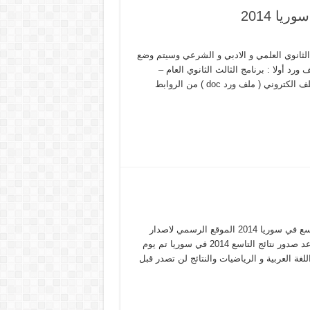
يا 2014
 الثانوي العلمي و الادبي و الشرعي وسيتم وضع
د أولا : برنامج الثالث الثانوي العام –
العلمي و الأدبي الدورة الثانية – 2014 مبالامكان تحميلها على شكل ملف الكتروني ( ملف ورد doc ) من الروابط
وزارة التربية في سوريا نتائج التاسع 2014 م – علوم للجميع نتائج التاسع في سوريا 2014 الموقع الرسمي لاصدار
نتائج شهادة التعليم الاساسي في سوريا الثالث الاعدادي – التاسع موعد صدور نتائج التاسع 2014 في سوريا تم يوم
ر مادتين وهم اللغة العربية و الرياضيات والنتائج لن تصدر قبل