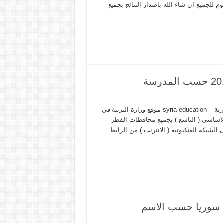
 وسيقوم موقع علوم للجميع ان شاء الله باصدار النتائج بجميع
الموقع الرسمي لـ وزارة التربية و التعليم في الجمهورية العربية السورية – syria education موقع وزارة التربية في
ة التعليم الاساسي ( التاسع ) بجميع محافظات القطر
لشبكة العنكبوتية ( الانترنت ) من الرابط