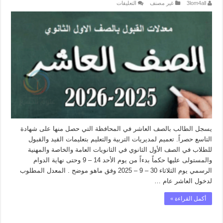
على
3lom4all
غير مصنف
التعليقات
المعدل
الرسمي
الصادر
عن
وزارة
التربية
للعاشر
العام
2025-
2026
مغلقة
يسجل الطالب بالصف العاشر في المحافظة التي حصل منها على شهادة
التاسع حصراً. تعميم لمديريات التربية والتعليم بتعليمات القيد والقبول
للطلاب في الصف الأول الثانوي في الثانويات العامة والخاصة والمهنية
والمستولى عليها حكماً بدءاً من يوم الأحد 14 – 9 وحتى نهاية الدوام
الرسمي يوم الثلاثاء 30 – 9 – 2025 وفق ماهو موضح . المعدل المطلوب
لدخول العاشر عام …
أكمل القراءة »