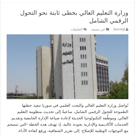
وزارة التعليم العالي بخطى ثابتة نحو التحول
الرقمي الشامل
على
3lom4all
غير مصنف
التعليقات
وزارة
التعليم
العالي
بخطى
ثابتة
نحو
التحول
الرقمي
الشامل
مغلقة
تُواصل وزارة التعليم العالي والبحث العلمي في سوريا تنفيذ خطتها
الطموحة للتحول الرقمي الشامل، ساعيةً إلى تحديث منظومة التعليم
العالي، وموظِّفة التكنولوجيا الحديثة لإعادة صياغة الإدارة الجامعية وتقديم
الخدمات الأكاديمية والإدارية بجودة عالية، إذ تهدف هذه الخطة -التي تنسجم
مع التوجهات الوطنية للإصلاح- إلى تعزيز الشفافية، ورفع كفاءة الأداء،