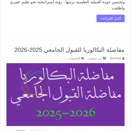
وتحسين جودة العملية التعليمية برمتها. رؤية استراتيجية نحو تعليم عصري
وأطلقت …
أكمل القراءة »
مفاضلة البكالوريا للقبول الجامعي 2025-2026
على
3lom4all
غير مصنف
التعليقات
مفاضلة
البكالوريا
للقبول
الجامعي
2025-
2026
مغلقة