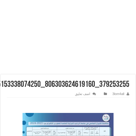
379253255_806303624619160_1526185153338074250_n
3lom4all
اضف تعليق