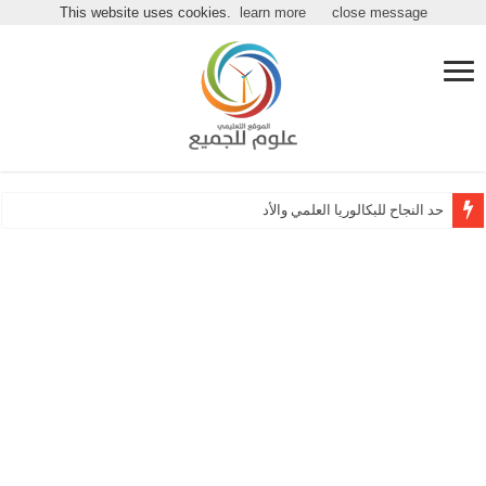
مرحباً بكـ بموقع علوم للجميع
This website uses cookies.
learn more
close message
حد النجاح للبكالوريا العلمي والأدبي