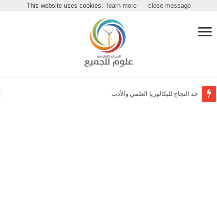
مرحباً بكـ بموقع علوم للجميع
This website uses cookies.
learn more
close message
حد النجاح للبكالوريا العلمي والأدبي