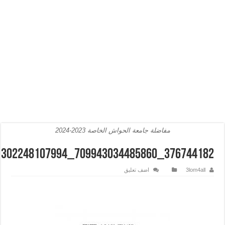
مفاضلة جامعة الحواش الخاصة 2023-2024
376744182_709943034485860_2751471302248107994_n
3lom4all
اضف تعليق