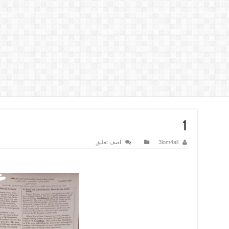
1
3lom4all
اضف تعليق