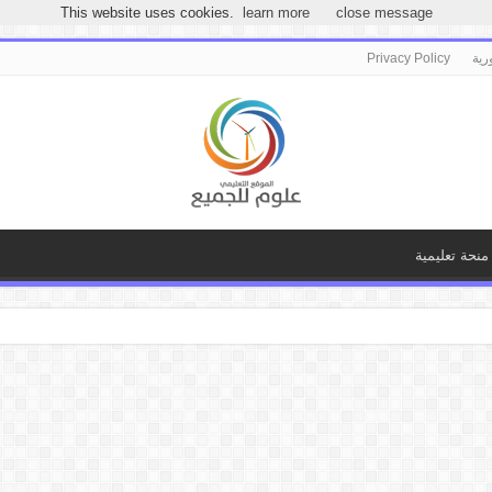
مرحباً بكـ بموقع علوم للجميع
This website uses cookies.
learn more
close message
رية
Privacy Policy
منحة تعليمية