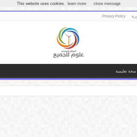
مرحباً بكـ بموقع علوم للجميع
This website uses cookies.
learn more
close message
رية
Privacy Policy
منحة تعليمية