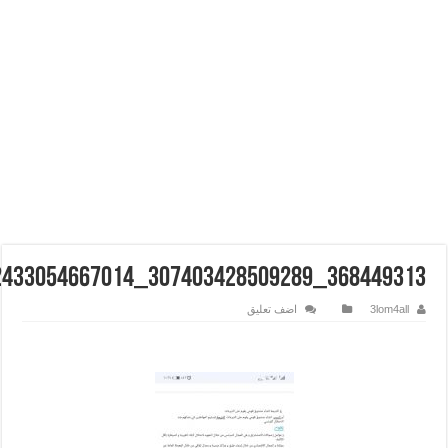
368449313_307403428509289_4061802433054667014_n
3lom4all
اضف تعليق