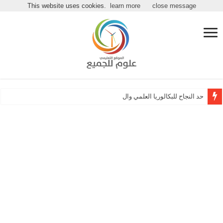
مرحباً بكـ بموقع علوم للجميع
This website uses cookies.
learn more
close message
حد النجاح للبكالوريا العلمي والأدبي