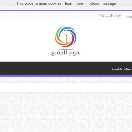
مرحباً بكـ بموقع علوم للجميع
This website uses cookies.
learn more
close message
رية
Privacy Policy
منحة تعليمية