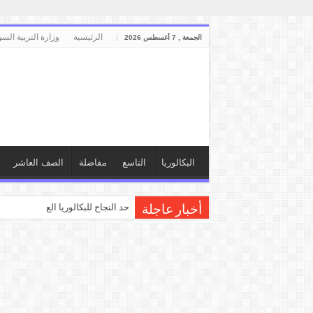
الرئيسية
وزارة التربية السو
الجمعة , 7 أغسطس 2026
البكالوريا
التاسع
مفاضلة
الصف العاشر
حد النجاح للبكالوريا العلمي والأدبي
أخبار عاجلة