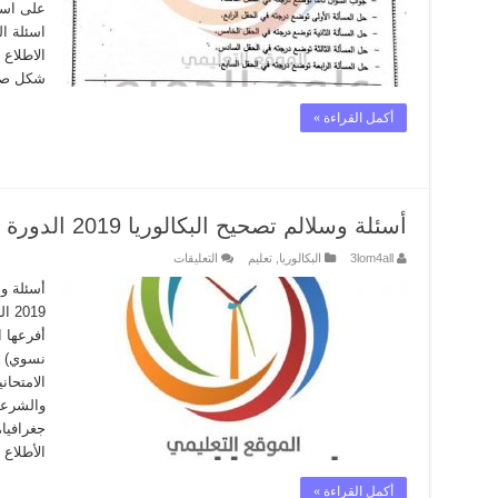
على اسئ
مغلقة
شكل صو
أكمل القراءة »
أسئلة وسلالم تصحيح البكالوريا 2019 الدورة الثانية
على
3lom4all
البكالوريا
,
تعليم
التعليقات
أسئلة
وسلالم
أسئلة و 
تصحيح
019
البكالوريا
2019
أفرعها 
الدورة
الثانية
مغلقة
الامتحان
والشرعي
جغرافيا،
الأطلاع
أكمل القراءة »