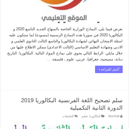
نعرض فيما يلي، النماذج الوزارية الخاصة بالمنهاج الجديد التاسع 2020 و
البكالوريا 2020 في سوريا هذه النماذج الرسمية (مسودة) لما ستكون عليه
اسئلة الامتحان النهائي لشهادة البكالوريا والتاسع الثالث الثانوي العلمي و
الادبي وشهادة التعليم الاساسي (الثالث الاعدادي) ممكن الاطلاع عليها من
خلال مايلي: الرابط التالي يحوي على نماذج المواد التالية: البكالوريا: التاريخ
ديانة، مسيحية، جغرافيا، عربي، علوم ، فلسفة، …
أكمل القراءة »
سلم تصحيح اللغة الفرنسية البكالوريا 2019
الدورة الثانية التكميلية
على
3lom4all
البكالوريا
,
تعليم
التعليقات
سلم
تصحيح
اللغة