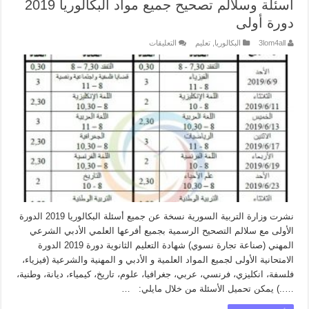
أسئلة وسلالم تصحيح جميع مواد البكالوريا 2019
دورة أولى
على
3lom4all
البكالوريا
,
تعليم
التعليقات
أسئلة
وسلالم
تصحيح
جميع
مواد
البكالوريا
2019
دورة
أولى
مغلقة
نشرت وزارة التربية السورية نسخة عن جميع أسئلة البكالوريا 2019 الدورة
الأولى مع سلالم التصحيح الرسمية بجميع أفرعها العلمي الأدبي الشرعي
المهني (صناعة تجارة نسوي) شهادة التعليم الثانوية دورة 2019 الدورة
الامتحانية الأولى لجميع المواد العلمية و الأدبي و المهنية والشرعية (فيزياء،
فلسفة، انكليزي، فرنسي، عربي، جغرافيا، علوم، تاريخ، كيمياء، ديانة، وطنية،
…..) يمكن تحميل الأسئلة من خلال مايلي: …