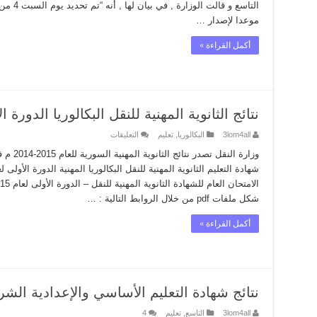
موعدا لإصدار …
أكمل القراءة »
نتائج الثانوية المهنية للنقل البكالوريا الدورة الأو
على
3lom4all
البكالوريا
,
تعليم
التعليقات
نتائج
الثانوية
وزارة ال
المهنية
للنقل
البكالوريا
الدورة
شكل ملفات pdf من خلال الروابط التالية : …
الأولى
لعام
2015
أكمل القراءة »
مغلقة
نتائج شهادة التعليم الأساسي والإعدادية الشرعية
3lom4all
التاسع
,
تعليم
4