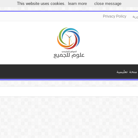
مرحباً بكـ بموقع علوم للجميع
This website uses cookies.
learn more
close message
رية
Privacy Policy
منحة تعليمية