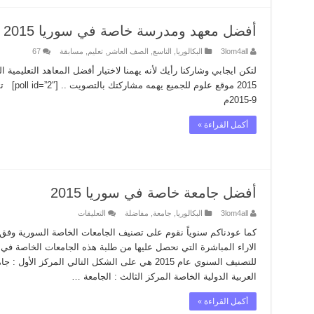
أفضل معهد ومدرسة خاصة في سوريا 2015
3lom4all
البكالوريا
,
التاسع
,
الصف العاشر
,
تعليم
,
مسابقة
67
لتكن ايجابي وشاركنا رأيك لأنه يهمنا لاختيار أفضل المعاهد التعليمية
2015 موقع
9-2015م
أكمل القراءة »
أفضل جامعة خاصة في سوريا 2015
على
3lom4all
البكالوريا
,
جامعة
,
مفاضلة
التعليقات
أفضل
جامعة
كما عودناكم سنوياً نقوم على تصنيف الجامعات الخاصة السورية وفق ال
خاصة
الاراء المباشرة التي نحصل عليها من طلبة هذه الجامعات الخاصة في 
في
سوريا
للتصنيف السنوي عام 2015 هي على الشكل التالي المركز
2015
العربية الدولية الخاصة المركز الثالث : الجامعة …
مغلقة
أكمل القراءة »