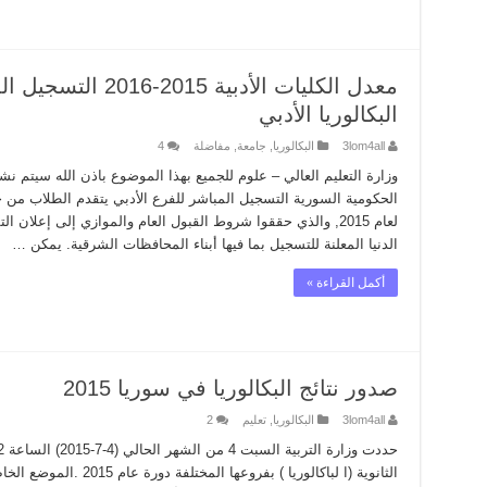
معدل الكليات الأدبية
البكالوريا الأدبي
3lom4all
البكالوريا
,
جامعة
,
مفاضلة
4
وزارة التعليم العالي – علوم للجميع بهذا الموضوع باذن الله سيتم نش
الحكومية السورية التسجيل المباشر للفرع الأدبي يتقدم الطلاب من حم
لعام 2015, والذي حققوا شروط القبول العام والموازي إلى إعلان
الدنيا المعلنة للتسجيل بما فيها أبناء المحافظات الشرقية. يمكن …
أكمل القراءة »
صدور نتائج البكالوريا في سوريا 2015
3lom4all
البكالوريا
,
تعليم
2
الثانوية (ا لباكالوريا ) بفرو