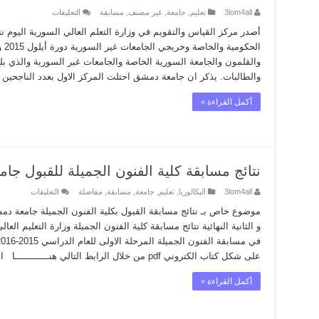
على
3lom4all
تعليم
,
جامعة
,
غير مصنف
,
مسابقة
التعليقات
نتائج
الامتحان
أصدر مركز القياس والتقويم في وزارة التعلم العالي السورية اليوم ن
الطبي
الح
الموحد
دورة
أيلول
والطالبات. يذكر ان جامعة دمشق احتلت المركز الاول بعدد الناجحين 
2015
مغلقة
أكمل القراءة »
نتائج مسابقة كلية الفنون الجميلة للقبول جامعة دمش
على
3lom4all
البكالوريا
,
تعليم
,
جامعة
,
مسابقة
,
مفاضلة
التعليقات
نتائج
مسابقة
كلية
و الثانية النهائية نتائج مسابقة كلية الفنون الجميلة وزارة التعليم ا
الفنون
الجميلة
للقبول
على شكل كتاب الكتروني pdf من خلال الرابط التالي هنــــــــــــا امتحان …
جامعة
دمشق
2015-
أكمل القراءة »
2016
مغلقة