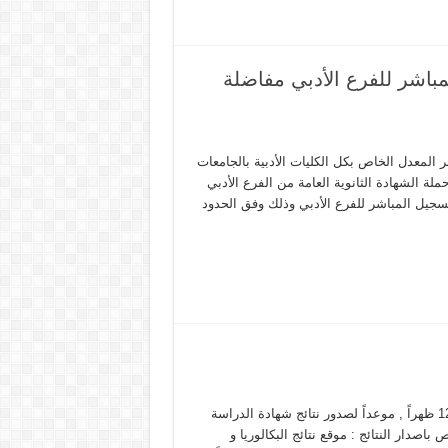
 2015-2016 التسجيل المباشر للفرع الأدبي مفاضلة
ر المعدل الخاص بكل الكليات الأدبية بالجامعات
لة الشهادة الثانوية العامة من الفرع الأدبي
 التسجيل المباشر للفرع الأدبي وذلك وفق الحدود
حددت وزارة التربية السبت‬ 4 من الشهر الحالي (4-7-2015) ‫‏الساعة‬ 12 ظهراً , موعداً لصدور نتائج شهادة الدراسة
عها المختلفة دورة عام 2015 .الموضع الخاص باصدار النتائج : موقع نتائج البكالوريا و