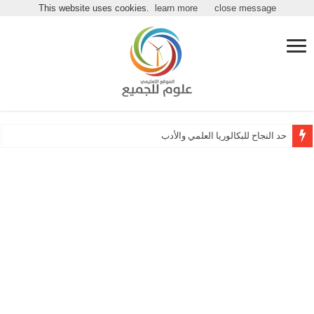
مرحباً بكـ بموقع علوم للجميع
This website uses cookies.
learn more
close message
حد النجاح للبكالوريا العلمي والأدبي