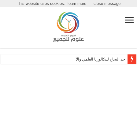
مرحباً بكـ بموقع علوم للجميع
This website uses cookies.
learn more
close message
حد النجاح للبكالوريا العلمي والأدبي