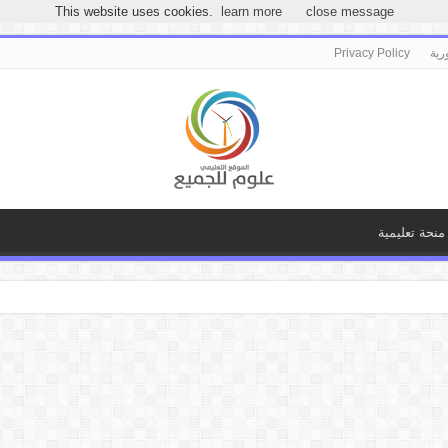
مرحباً بكـ بموقع علوم للجميع
This website uses cookies.
learn more
close message
رية
Privacy Policy
منحة تعليمية