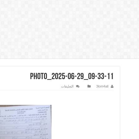
photo_2025-06-29_09-33-11
على
3lom4all
التعليقات
photo_2025-
06-
29_09-
33-
11
مغلقة