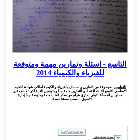
التاسع - اسئلة وتمارين مهمة ومتوقعة
للفيزياء والكيمياء 2014
التفاصيل
: مجموعة من التمارين والمسائل بالفيزياء و الكيمياء لطلاب شهادة التعليم
الاساسي التاسع الثالث الاعدادي التمارين هامة جداً ومتوقعين للغاية لكن للاسف غير
محلولين المسألة الاولى يحترق غرام من سكر العنب هامة ومتوقعة جداً إدارة
الأصول Asset Management ...