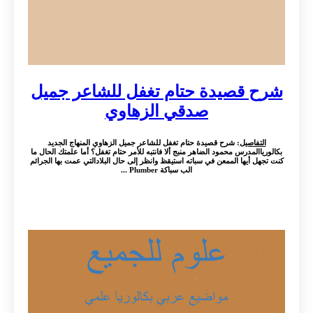
شرح قصيدة حتام تغفل للشاعر جميل
صدقي الزهاوي
التفاصيل
: شرح قصيدة حتام تغفل للشاعر جميل الزهاوي المنهاج الجديد
بكالورياالمدرس محمود الضاهر منبج ألا فانتبه للأمر حتام تغفل؟ أما علمتك الحال ما
كنت تجهل أيها الممعن في سباته استيقظ وانظر إلى حال البلادالتي عمت بها الجرائم
الب سباكة Plumber ...