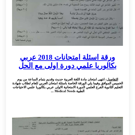
ورقة اسئلة امتحانات 2018 عربي
بكالوريا علمي دورة اولى مع الحل
التفاصيل
: انتهى امتحان مادة اللغة العربية حديث وقديم بتمام الساعة من يوم
الخميس الموافق وفيما يلي الورقة الخاصة باسئلة امتحان العربي للعام لطلاب شهادة
التعليم الثانوية الفرع العلمي الدورة الامتحانية الاولى عربي بكالوريا علمي الاحتياجات
الطبية Medical Needs ...