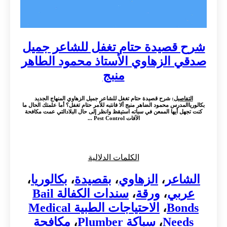
شرح قصيدة حتام تغفل للشاعر جميل
صدقي الزهاوي الأستاذ محمود الطاهر
منبج
التفاصيل
: شرح قصيدة حتام تغفل للشاعر جميل الزهاوي المنهاج الجديد
بكالورياالمدرس محمود الضاهر منبج ألا فانتبه للأمر حتام تغفل؟ أما علمتك الحال ما
كنت تجهل أيها الممعن في سباته استيقظ وانظر إلى حال البلادالتي عمت مكافحة
الآفات Pest Control ...
الكلمات الدلالية
الشاعر
،
الزهاوي
،
بقصيدة
،
بكالوريا
،
عربي
،
ورقة
،
سندات الكفالة Bail
Bonds
،
الاحتياجات الطبية Medical
Needs
،
سباكة Plumber
،
مكافحة