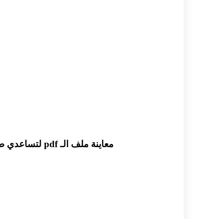
معاينة ملف الـ pdf لتساعدي طفلك على التعلم نقدم لكي مذكرة الانكليزي الشاملة الجزء الاول لصف الاول في الامارات