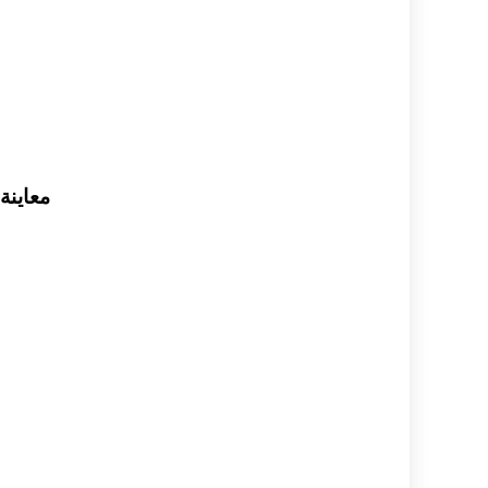
معاينة ملف الـ pdf فلاش عن