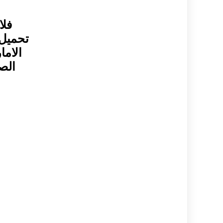
فلا
تحميل 
الاما
الص