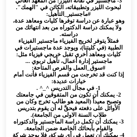
3- ماجستير في تقانة الليزر: من المعهد العالي
لبحوث الليزر وتطبيقاته، الكائن في "الهمك".
#ماجستير_التأهيل:
وهو عبارة عن دراسة توفرها كليات ومعاهد عدة،
ولا يمكنك دراسة الدكتوراه من بعد انتهائك من
دراسته.
فمثلاً يتوفر لخريج الفيزياء ماجستير الفيزياء
الطبية (في كليتنا)، ويوجد عدة ماجستيرات في
كليات ومعاهد أخرى تقبل خريجي فيزياء مثل:
ماجستير إدارة أعمال، تأهيل تربوي ...
#سوق_العمل والفرص المتاحة:
إذا كنت قد تخرجت من قسم الفيزياء فأنت أمام
خيارات عديدة:
1- في مجال التدريس ^_^ .
2- يمكنك أن تكون من المتفوقين في جامعتك
وتصبح معيداً (المعيد هو طالب تخرج وكان من
الأوائل على دفعته فيحقَّ له أن يقوم بتدريس
طلاب السنة الاولى من الجامعة).
3- يمكنك أن تكمل دراسة الماجستير والدكتوراه
والقيام بأبحاثك الخاصة ضمن الجامعة.
4- يمكنك أن تعمل في أي شركة، فلا يوجد شركة