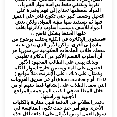
تقريباً ونكتفي فقط بدراسة مواد الفيزياء.
المواد بمعظمها تحتاج إلى فهم وقدرة على
التخيل وشغف كبير حتى تكون قادر على التميز
فيها ثم تستفيد منها ببقية المواد، ولكن بعض
المواد للأسف وبسبب أسلوب دكاترتها يغلب
عليها الحفظ بشكل فاضح :/
#مستوى_الدكاترة في الكلية يختلف بوضوح من
مادة إلى أخرى، ولكن الأمر الذي يتفق عليه
معظم طلاب الجامعات الحكومية في سوريا هو
أن أسلوب القسم الأكبر من الدكاترة تقليدي
وبذلك يبقى على الطالب المجهود الأكبر
للحصول على المعلومة من خارج أسوار الكلية
وكمثال على ذلك : على الإنترنت مثلاً مواقع (
TED أو khan academy) أو عن طريق الغروبات
التي يعمل الطلاب على إنشائها فيما بينهم أو من
خلال المطالعة في الكتب المترجمة والمراجع
الأجنبية ودراستها.
#عدد_الطلاب في الدفعة قليل مقارنة بالكليات
الأخرى وهو أمر جيد حيث تكون المنافسة في
سوق العمل أو بين الأوائل على الدفعة أقل حدّة.