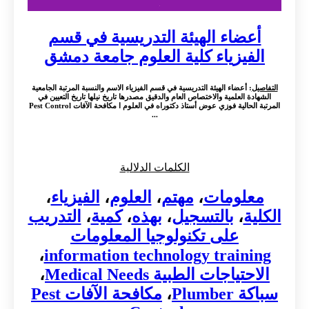
أعضاء الهيئة التدريسية في قسم
الفيزياء كلية العلوم جامعة دمشق
التفاصيل
: أعضاء الهيئة التدريسية في قسم الفيزياء الاسم والنسبة المرتبة الجامعية
الشهادة العلمية والاختصاص العام والدقيق مصدرها تاريخ نيلها تاريخ التعيين في
المرتبة الحالية فوزي عوض أستاذ دكتوراه في العلوم ا مكافحة الآفات Pest Control
...
الكلمات الدلالية
معلومات
،
مهتم
،
العلوم
،
الفيزياء
،
الكلية
،
بالتسجيل
،
بهذه
،
كمية
،
التدريب
على تكنولوجيا المعلومات
،
information technology training
الاحتياجات الطبية Medical Needs
،
سباكة Plumber
،
مكافحة الآفات Pest