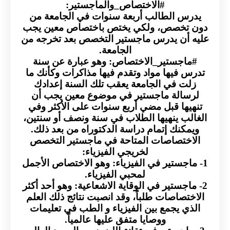
#الاختصاص_والماجستير:
يدرس الطالب أربعة سنوات في الجامعة من
دون تخصص، ولكي يختص باختصاص معين يجب
عليه أن يدرس ماجستير التخصص بعد تخرجه من
الجامعة.
#ماجستير_الاختصاص: وهو عبارة عن سنة
تدرس فيها مواد وتقدم فيها مذاكرات وكأنك ما
زلت في الجامعة يعقب تلك السنة إعدادك
لرسالة ماجستير في موضوع معين يجب أن
تنهيها قبل مضي أربع سنوات على الأكثر وفي
الغالب ينهيها الطلاب في سنة ونصف أو سنتين،
ويمكنك إتمام دراسة الدكتوراه من بعد ذلك.
الاختصاصات المتاحة في ماجستير التخصص
لخريجي الفيزياء:
1- ماجستير في الفيزياء: وهو الاختصاص الأجمل
لمحبي الفيزياء.
2- ماجستير في الوقاية الاشعاعية: وهو أحد أكثر
الاختصاصات طلباً، وقد انصبت نتائج ذلك العلم
الذي يجمع بين الفيزياء و الطب في تعليمات
ووصايا متفق عليها عالمياً.