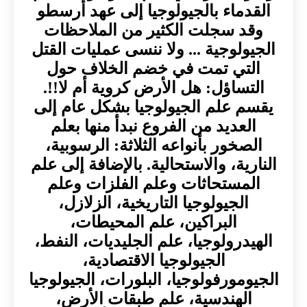
القدماء بالجيولوجيا إلى عهد أرسطو
وقد سجلت الكثير من الملاحظات
الجيولوجية ... ولا ننسى عمليات القتل
التي تمت في خضم الخلاف حول
التساؤل: هل الأرض كروية أم لا!!.
يقسم علم الجيولوجيا بشكل عام إلى
العديد من الفروع نبدأ منها بعلم
الصخور بأنواعه الثلاثة: الرسوبية،
النارية، والاستحالية. بالإضافة إلى علم
المستحاثات وعلم الفلزات وعلم
الجيولوجيا التاريخية، الزلازل،
البراكين، علم المحيطات،
الهيدرولوجيا، علم الجليديات، النفط،
الجيولوجيا الاقتصادية،
الجيومورفولوجيا، البلورات، الجيولوجيا
الهندسية، علم طبقات الأرض،