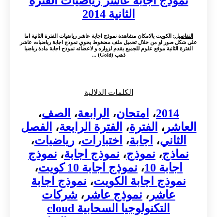
نموذج اجابة عاشر رياضيات الفترة
الثانية 2014
التفاصيل
: الكويت بالامكان مشاهدة نموذج اجابة عاشر رياضيات الفترة الثانية اما
على شكل صور او من خلال تحميل ملف مضغوط يحوي نموذج اجابة رياضيات عاشر
الفترة الثانية موقع علوم للجميع يقدم لزواره و لاعضائه نموذج اجابة مادة رياضيا
ذهب (Gold) ...
الكلمات الدلالية
2014
،
امتحان
،
الرابعة
،
الصف
،
العاشر
،
الفترة
،
الفترة الرابعة
،
الفصل
الثاني
،
اجابة
،
اختبارات
،
رياضيات
،
نماذج
،
نموذج
،
نموذج اجابة
،
نموذج
اجابة 10
،
نموذج اجابة 10 كويت
،
نموذج اجابة الكويت
،
نموذج اجابة
عاشر
،
نموذج عاشر
،
شركات
التكنولوجيا السحابية cloud