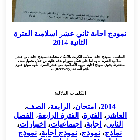
نموذج اجابة ثاني عشر اسلامية الفترة
الثانية 2014
التفاصيل
: نموذج اجابة اسلامية الكويت بالامكان مشاهدة نموذج اجابة ثاني عشر
اسلامية الفترة الثانية اما على شكل صور او بدقة عالية من خلال تحميل ملف
مضغوط يحوي نموذج اجابة التربية الاسلامية ثاني عشر الفترة الثانية موقع علوم
للجم النقاهة (Recovery) ...
الكلمات الدلالية
2014
،
امتحان
،
الرابعة
،
الصف
،
العاشر
،
الفترة
،
الفترة الرابعة
،
الفصل
الثاني
،
اجابة
،
اجتماعيات
،
اختبارات
،
نماذج
،
نموذج
،
نموذج اجابة
،
نموذج