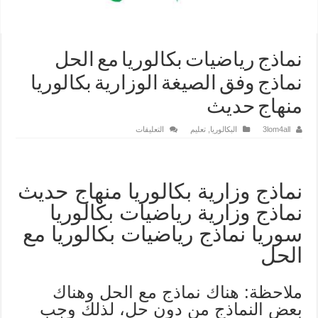
نماذج رياضيات بكالوريا مع الحل
نماذج وفق الصيغة الوزارية بكالوريا
منهاج حديث
على
3lom4all
البكالوريا
,
تعليم
التعليقات
نماذج
رياضيات
بكالوريا
مع
الحل
نماذج
نماذج وزارية بكالوريا منهاج حديث
وفق
الصيغة
نماذج وزارية رياضيات بكالوريا
الوزارية
بكالوريا
سوريا نماذج رياضيات بكالوريا مع
منهاج
حديث
الحل
مغلقة
ملاحظة: هناك نماذج مع الحل وهناك
بعض النماذج من دون حل، لذلك وجب