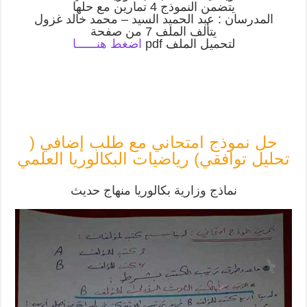
يتضمن النموذج 4 تمارين مع حلها
المدرسان : عبد الحميد السيد – محمد خالد غزول
يتألف الملف 7 من صفحة
لتحميل الملف pdf
اضغط هنــــــا
حل نموذج امتحاني مع طلب إضافي (
تحليل توافقي) رياضيات البكالوريا العلمي
نماذج وزارية بكالوريا منهاج حديث