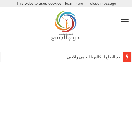
مرحباً بكـ بموقع علوم للجميع
This website uses cookies.
learn more
close message
تطبيق نتائج البكالوريا والتاسع الر