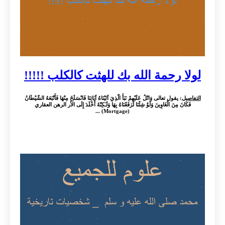
لولا رحمة الله بك للهثت كالكلب !!!!!
التفاصيل
: يقول تعالى وَاتْلُ عَلَيْهِمْ نَبَأَ الّذِيَ آتَيْنَاهُ آيَاتِنَا فَانْسَلَخَ مِنْهَا فَأَتْبَعَهُ الشّيْطَانُ
فَكَانَ مِنَ الْغَاوِينَ وَلَوْ شِئْنَا لَرَفَعْنَاهُ بِهَا وَلَـَكِنّهُ أَخْلَدَ إِلَى الأر الرهن العقاري
(Mortgage) ...