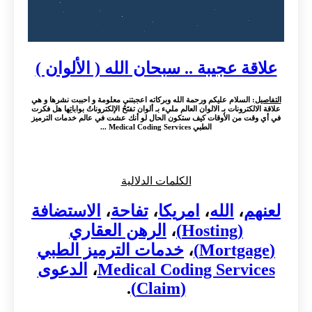
علاقة عجيبة .. سبحان الله ( الألوان )
التفاصيل
: السلام عليكم ورحمة الله وبركاته اعجبتني معلومة و احببت نشرها و هي
علاقة الالكترونات بـ الالوان العالم مليء بـ ألوان تفتَحُ الإلكتروناتُ بواباتِها هل فكرت
في أي وقت من الأوقات كيف ستكون الحال لو أنك عشت في عالم خدمات الترميز
الطبي Medical Coding Services ...
الكلمات الدلالية
لعنهم
،
الله
،
امريكا
،
تفاحة
،
الاستضافة
(Hosting)
،
الرهن العقاري
(Mortgage)
،
خدمات الترميز الطبي
Medical Coding Services
،
الدعوى
.
(Claim)