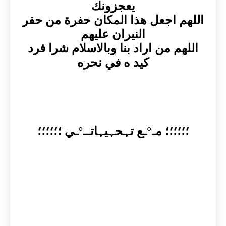
يعجزونك
اللهم اجعل هذا المكان حفرة من حفر
النيران عليهم
اللهم من اراد بنا وبالاسلام شرا فرد
كيد ه في نحره
؛؛؛؛؛؛ مـ°ـع تہحہيہاتــ°ـي ؛؛؛؛؛؛