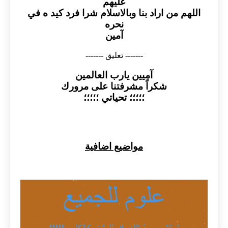
عليهم
اللهم من اراد بنا وبالاسلام شرا فرد كيد ه في
نحره
آمين
------- تعليق -------
آميين يارب العالمين
شكراً مشرفتنا على مرورك
؛؛؛؛؛ تحياتي ؛؛؛؛؛
مواضيع اضافية