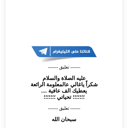
------- تعليق -------
عليه الصلاة والسلام
شكراً ياغالي عالمعلومة الرائعة
يعطيك الف عافية ....
؛؛؛؛؛؛؛ تحياتي ؛؛؛؛؛؛؛
------- تعليق -------
سبحان الله