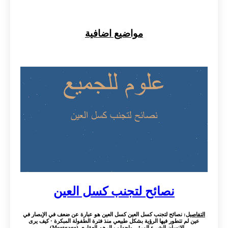
مواضيع اضافية
نصائح لتجنب كسل العين
التفاصيل
: نصائح لتجنب كسل العين كسل العين هو عبارة عن ضعف في الإبصار في
عين لم تتطور فيها الرؤية بشكل طبيعي منذ فترة الطفولة المبكرة · كيف يرى
الإنسان الشيء المرئي واحدا ب الرهن العقاري (Mortgage) ...