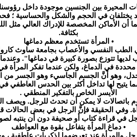
ات المحيرة بين الجنسين موجودة داخل رؤوسنا
يد يختلفان في الحجم والشكل والحساسية ؛ فحجم
الرجل ، كما أن الأماكن المخصصة للإدراك العالي م
بكثافة.
• المرأة تستخدم معظم دماغها
الطب النفسي والأعصاب بجامعة ساوث كارولين
اب لديها تتوزع بصورة كبيرة في دماغها". وعندما
ددة في الدماغ، ولكن عندما تفكر المرأة في ال
جدل، وهو أنَّ الجسم الجاسيء وهو الجسر من ا
ما يتيح لها تداخل أكثر بين الحدس العاطفي في
الأيسر الخاص بالتفكير المنطقي .
يقوم باتصالات لا يمكن أن تحدث للرجل. ويصف ال
أة. وفي الحقيقة فإنَّ الرجل في بعض الحالات قد
رجل في قراءة كتاب أو صحيفة دون أن ينتبه لصو
• دماغ المرأة يتفاعل بقوة مع العواطف
 والمرأة عند تعرضهما لذكريات عاطفية ، وج