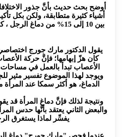
أوضح بحث حديث بأنَّ جذور الاختلاف
أشياء كثيرة متطابقة، ولكن بكل تأك
بين 10 إلى 15% من دماغ 
يقول الدكتور مارك جورج اختصاصي 
كان هزّ إبهامها؛ فإنَّ حركة الأعص
الأعصاب تبدأ بالعمل في مساحات مح
ويوجد لهذا الموضوع تفسير مثير لل
الدماغ، هو أكثر سمكا عند المرأة م
ونتيجة لذلك فإنَّ دماغ المرأة قد 
والبعض الثاني يعتقد بأنَّها حدس المر
يفسِّر لماذا يستغرق ال
عندما فحص "مارك جورج" دماغ الرجل