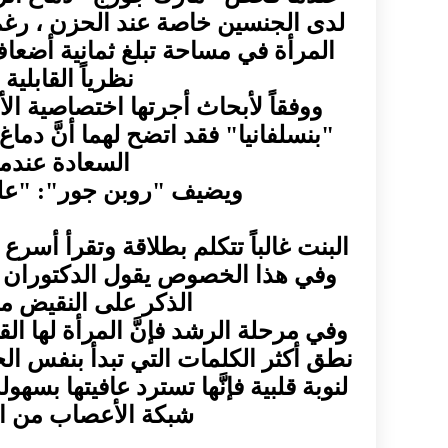
لدى الجنسين خاصة عند الحزن ، رغم 
المرأة في مساحة تبلغ ثمانية أضعاف
نظرياً القابلي
ووفقاً لأبحاث أجرتها اختصاصية 
"بنسلفانيا" فقد اتضح لهما أنَّ دم
السعادة عندما
ويضيف "روبن جور": "على 
البنت غالباً تتكلم بطلاقة وتقرأ أسر
وفي هذا الخصوص يقول الدكتوران "
الذكر على النقيض من
وفي مرحلة الرشد فإنَّ المرأة لها الق
نطق أكثر الكلمات التي تبدأ بنفس الح
لنوبة قلبية فإنَّها تسترد عافيتها بس
شبكة الأعصاب من الر