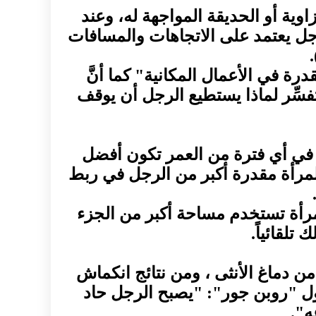
اوية أو الحديقة المواجهة له، وعند
لرجل يعتمد على الاتجاهات والمسافات
درة في الأعمال المكانية" كما أنَّ
تفسِّر لماذا يستطيع الرجل أن يوقف
في أي فترة من العمر تكون أفضل
اه على 50.000 رجل وامرأة تبيَّن أنَّ للمرأة مقدرة أكبر من الرجل في ربط
لمرأة تستخدم مساحة أكبر من الجزء
تلقائياً.
دماغ الأنثى ، ومن نتائج انكماش
قول "روبن جور": "يصبح الرجل حاد
ه".