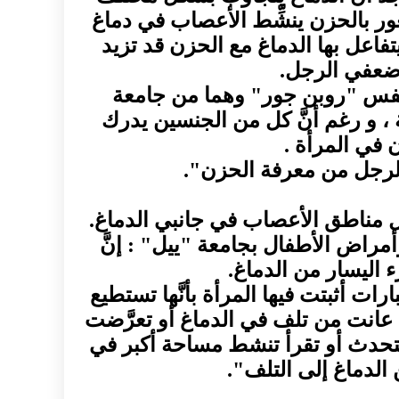
ور بالحزن ينشِّط الأعصاب في دماغ
فاعل بها الدماغ مع الحزن قد تزيد
ة ضعفي الرجل.
لنفس "روبن جور" وهما من جامعة
 ، و رغم أنَّ كل من الجنسين يدرك
 في المرأة .
الرجل من معرفة الحزن".
عمل مناطق الأعصاب في جانبي الدماغ.
اض الأطفال بجامعة "ييل" : إنَّ
 اليسار من الدماغ.
ات أثبتت فيها المرأة بأنَّها تستطيع
ا عانت من تلف في الدماغ أو تعرَّضت
ما تتحدث أو تقرأ تنشط مساحة أكبر في
الدماغ إلى التلف".