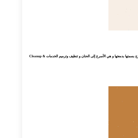
: ‏;‏;‏;‏;‏;‏;;قيـل عـن المرأهـ تُدهشني المرأة ذلك المخلوق العجيب نعم، تدهشني بحضور عاطفتها دوماً فهي الأسرع إلى البسمة و هي الأسرع إلى الدمعة و في كثير من الأحيان تمتزج بسمتها بدمعتها و هي الأسرع إلى الحنان و تنظيف وترميم الخدمات Cleanup &