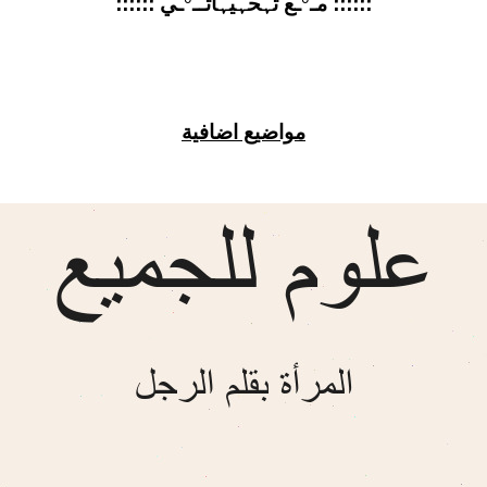
؛؛؛؛؛؛ مـ°ـع تہحہيہاتــ°ـي ؛؛؛؛؛؛
مواضيع اضافية