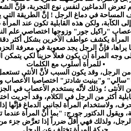
تعرض الدماغين لنفس نوع التجربة، فإنَّ الشع
 المساحة في دماغ الرجل ! إنَّ الطريقة التي يت
ة إلى الكآبة، ولكن هذه القابلية تكون عند المرأ
الأعصاب "راكيل جور" وزوجها اختصاصي علم ا
اغ المرأة يكشف عواطف الآخرين بشكل أكثر دقة
 يراها، فإنَّ الرجل يجد صعوبة في معرفة الحزن
وجه المرأة أن يكون فعلاً حزيناً لكي يتمكن 
• للمرأة أسلوب مع الكلمات
ع من الرجل، وقد يكون السبب لأنَّ الأنثى تست
سالي" و"بينيت شادتز" اختصاصيا الأعصاب وأمر
 الأنثى ؛ وذلك لأنَّه يستخدم الأعصاب في الجزء
ابلية أكثر من الرجل في الكلام، وقد أجريت اختبار
رف، ولاستخدام المرأة لجانبي الدماغ فإنَّها إذ
هولة، ويقول الدكتور جورج: "بما أنَّ المرأة عند
جل، ولذلك فهي أقلَّ ضرراً إذا تعرَّض جزء من 
حركة المرأة تختلف عن الرجل