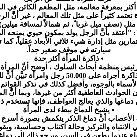
أكثر بمعرفة معالمه، مثل المطعم الكائن في الز
تعتمد كثيراً على مثل تلك المعالم ، غير أنَّ ا
 مثل (نصف ميل غربا ً، ثم شمالاً لمسافة ميلين).
: "أعتقد بأنَّ الرجل يولد بمكون حيوي يمنحه الق
ين مثل إدارة شيء ثلاثي الأبعاد عقلياً، كما 
سيارته في موقف صغير جداً.
• ذاكرة المرأة أكثر حدة
يس منظمة أبحاث السلوك ، أوضح أنَّ المرأة 
ذاكرة من الرجل، وبناء على اختبار للذاكرة أجر
لأسماء بالوجوه، وأفضل كذلك في تذكر القوائم.
 الحوادث العاطفية أكثر من غيرها، وبما أنَّ ا
دماغها والذي يعالج العواطف، فإنها تستخدم ذلك 
• يشيخ الدماغ ببطء لدى المرأة
عصاب أنَّ دماغ الذكر ينكمش بصورة أسرع من 
 الانتباه والتركيز وحالة اكتئاب وحساسية، وي
اع عندما يطعن في السن، ويرجع ذلك إلى دماغ