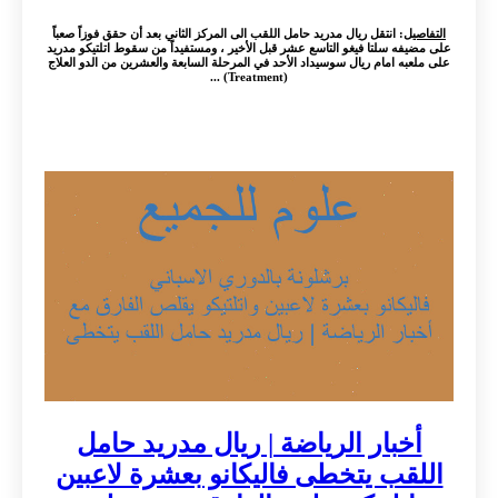
التفاصيل
: انتقل ريال مدريد حامل اللقب الى المركز الثاني بعد أن حقق فوزاً صعباً
على مضيفه سلتا فيغو التاسع عشر قبل الأخير ، ومستفيداً من سقوط اتلتيكو مدريد
على ملعبه امام ريال سوسيداد الأحد في المرحلة السابعة والعشرين من الدو العلاج
(Treatment) ...
أخبار الرياضة | ريال مدريد حامل
اللقب يتخطى فاليكانو بعشرة لاعبين