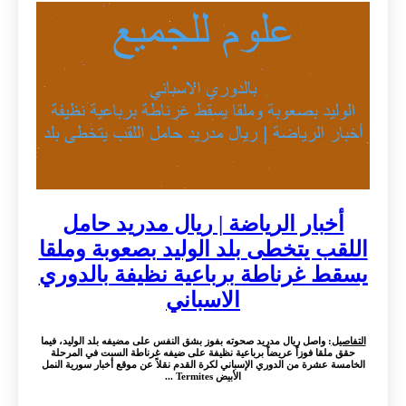
أخبار الرياضة | ريال مدريد حامل
اللقب يتخطى بلد الوليد بصعوبة وملقا
يسقط غرناطة برباعية نظيفة بالدوري
الاسباني
التفاصيل
: واصل ريال مدريد صحوته بفوز بشق النفس على مضيفه بلد الوليد، فيما
حقق ملقا فوزاً عريضاً برباعية نظيفة على ضيفه غرناطة السبت في المرحلة
الخامسة عشرة من الدوري الإسباني لكرة القدم نقلاً عن موقع أخبار سورية النمل
الأبيض Termites ...