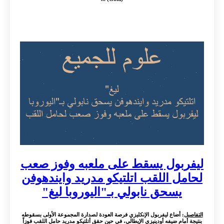
ليفربول يسقط على ملعبه وفوز صعب
لحامل اللقب اتلتيكو مدريد وايندهوفن
يسحق نابولي بـ"اليوروبا ليغ"
التفاصيل
: أضاع ليفربول الإنكليزي فرصة العودة لصدارة المجموعة الأولى بسقوطه
بنتيجة أمام ضيفه أودينيزي الإيطالي، في حين حقق أتلتيكو مدريد حامل اللقب فوزاً