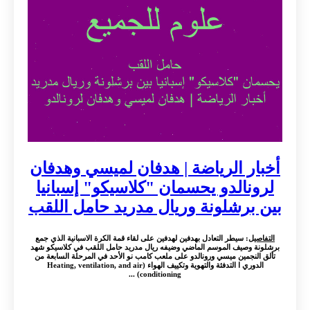
أخبار الرياضة | هدفان لميسي وهدفان
لرونالدو يحسمان "كلاسيكو" إسبانيا
بين برشلونة وريال مدريد حامل اللقب
التفاصيل
: سيطر التعادل بهدفين لهدفين على لقاء قمة الكرة الاسبانية الذي جمع
برشلونة وصيف الموسم الماضي وضيفه ريال مدريد حامل اللقب في كلاسيكو شهد
تألق النجمين ميسي ورونالدو على ملعب كامب نو الأحد في المرحلة السابعة من
الدوري ا التدفئة والتهوية وتكييف الهواء (Heating, ventilation, and air
conditioning) ...