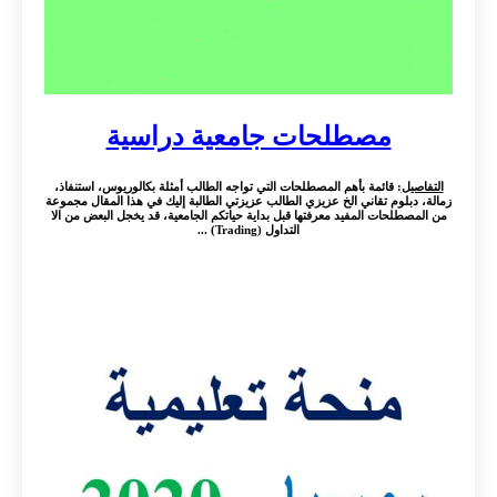
مصطلحات جامعية دراسية
التفاصيل
: قائمة بأهم المصطلحات التي تواجه الطالب أمثلة بكالوريوس، استنفاذ،
زمالة، دبلوم تقاني الخ عزيزي الطالب عزيزتي الطالبة إليك في هذا المقال مجموعة
من المصطلحات المفيد معرفتها قبل بداية حياتكم الجامعية، قد يخجل البعض من الا
التداول (Trading) ...