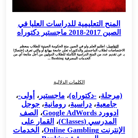
المنح التعليمية للدراسات العليا في
الصين 2017-2018 ماجستير دكتوراه
التفاصيل
: اطلبو العلم ولو في الصين منح الحكومة الصينية للطلاب بمعظم
الاختصاصات لطلاب الماجستير والدكتوراه تعلن جامعة بيهانغ أو والتي تعرف إختصارًا
بـ عن تقديم عدد من المنح الدراسية الكاملة للطلاب الدوليين من أجل متابعة أي من
الخدمات المصرفية Banking ...
الكلمات الدلالية
(مرحلة
،
-دكتوراه)
،
ماجستير
،
أولى-
،
جامعية
،
دراسية
،
رومانية
،
جوجل
ادوورد Google AdWords
،
الصف
المدرسي (Classes)
،
القمار على
الإنترنت Online Gambling
،
الخدمات