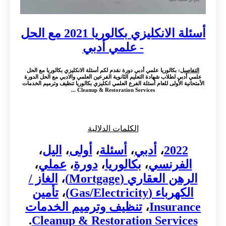
أسئلة الانكليزي بكالوريا 2021 مع الحل
- علمي أدبي
التفاصيل
: بكالوريا علمي أدبي دورة نقدم لكم أسئلة الانكليزي بكالوريا مع الحل
علمي أدبي لطلاب شهادة التعليم الثانوية الفرعين العلمي والادبي مع الحل الدورة
الأمتحانية الأولى للعام أسئلة الفرع العلمي انكليزي بكالوريا تنظيف وترميم الخدمات
Cleanup & Restoration Services ...
الكلمات الدلالية
2022
،
أدبي
،
أسئلة
،
أولى
،
اليل
،
الفرنسي
،
بكالوريا
،
دورة
،
عملي
،
الرهن العقاري (Mortgage)
،
الغاز /
الكهرباء (Gas/Electricity)
،
تأمين
Insurance
،
تنظيف وترميم الخدمات
.
Cleanup & Restoration Services