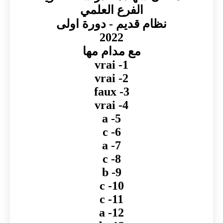
الفرع العلمي
نظام قديم - دورة اولى
2022
مع مدام مها
1- vrai
2- vrai
3- faux
4- vrai
5- a
6- c
7- a
8- c
9- b
10- c
11- c
12- a