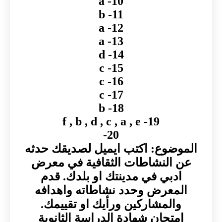
10- a
11- b
12- a
13- a
14- d
15- c
16- c
17- c
18- b
19- f , b , d , c , a , e
20-
الموضوع: اكتب ايميل لصديقك حدثه
عن النشاطات الثقافية في معرض
ادبي في مدينتك او بلدك. قدم
المعرض وحدد نشاطاته واهدافه
والمشاركين ورأيك او تقييمك.
امتحان شهادة الدراسة الثانوية