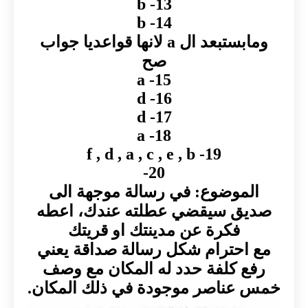
13- b
14- b
ومابستبعد ال a لانها قواعديا جواب
صح
15- a
16- d
17- d
18- a
19- f , d , a , c , e , b
20-
الموضوع: في رسالة موجهة الى
صديق سيقضي عطلته عندك، اعطه
فكرة عن مدينتك او قريتك
مع احترام شكل رسالة صداقة يعني
رفع كلفة حدد له المكان مع وصف
خمس عناصر موجودة في ذلك المكان.