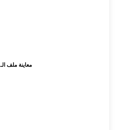
معاينة ملف الـ pdf تاسع عربي الاجابات الثابتة في المستوى الفني -سؤال امتحاني م