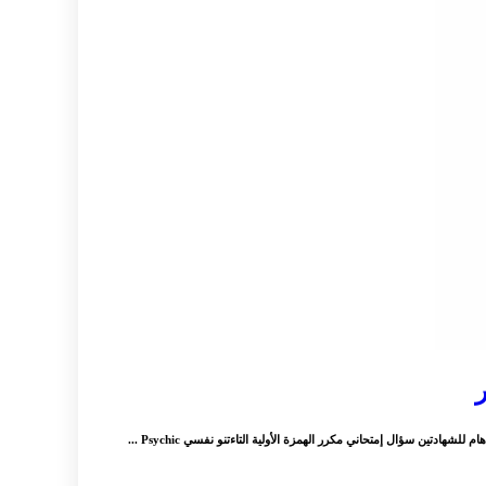
دتين سؤال إمتحاني مكرر الهمزة الأولية التاءتنو نفسي Psychic ...