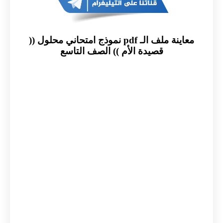
معاينة ملف الـ pdf نموذج امتحاني محلول ((
قصيدة الأم )) الصف التاسع