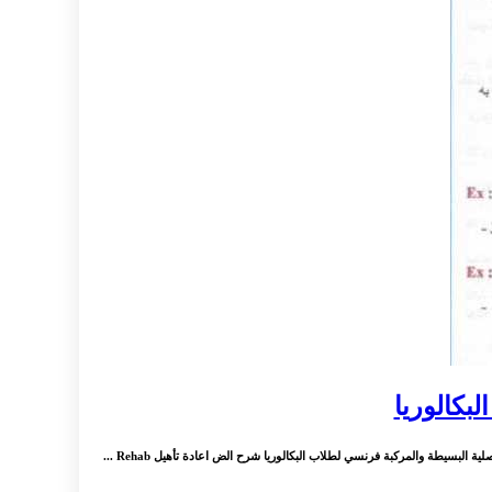
بكالوريا
لبسيطة والمركبة فرنسي لطلاب البكالوريا شرح الض اعادة تأهيل Rehab ...