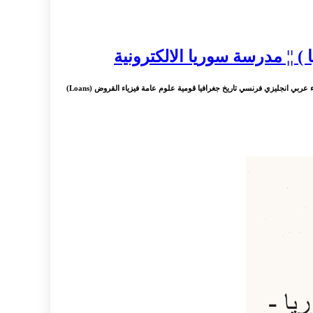
 ¦¦ مدرسة سوريا الالكترونية
: مدرسة سوريا الالكترونية حل تمارين ومراجعة منهاج الصف الثالث الاعدادي منهاج حديث تاسع سوريا التاسع في سوريا المدرسة الالكترونية السورية علوم رياضيات فيزياء كيمياء عربي انجليزي فرنسي تاريخ جغرافيا قومية علوم عامة فيزياء القروض (Loans)