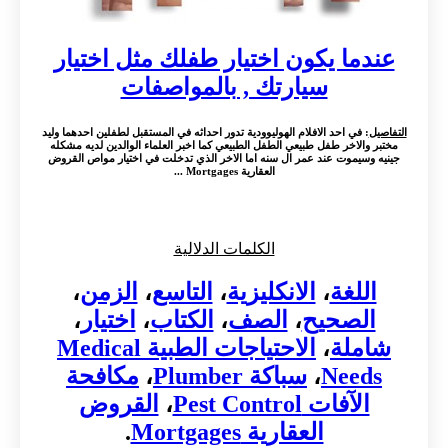
عندما يكون اختيار طفلك مثل اختيار
سيارتك , بالمواصفات
التفاصيل
: في احد الافلام الهوليوودية تدور احداثه في المستقبل لطفلين احدهما وليد
مختبر والاخر طفل طبيعي الطفل الطبيعي كما اخبر العلماء الوالدين لديه مشكله
جينيه وسيموت عند عمر ال سنه اما الاخر الذي تدخلت في اختيار مواص القروض
العقارية Mortgages ...
الكلمات الدلالية
اللغة
،
الانكليزية
،
التاسع
،
الزمن
،
الصحيح
،
الصف
،
الكتاب
،
اختيار
،
شاملة
،
الاحتياجات الطبية Medical
Needs
،
سباكة Plumber
،
مكافحة
الآفات Pest Control
،
القروض
العقارية Mortgages
.