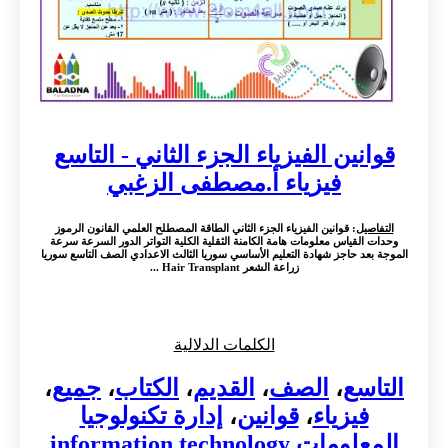
قوانين الفيزياء الجزء الثاني - التاسع
فيزياء أ.مصطفى الزغبي
التفاصيل
: قوانين الفيزياء الجزء الثاني الطاقة المصطلح العلمي القانون الرموز
وحدات القياس معلومات هامة الكامنة الثقلية الكلية التواتر الدور السرعة سرعة
الموجة بعد حاجز شهادة التعليم الأساسي سوريا الثالث الاعدادي الصف التاسع سوريا
زراعة الشعر Hair Transplant ...
الكلمات الدلالية
التاسع
،
الصف
،
القديم
،
الكتاب
،
جميع
،
فيزياء
،
قوانين
،
إدارة تكنولوجيا
المعلومات information technology