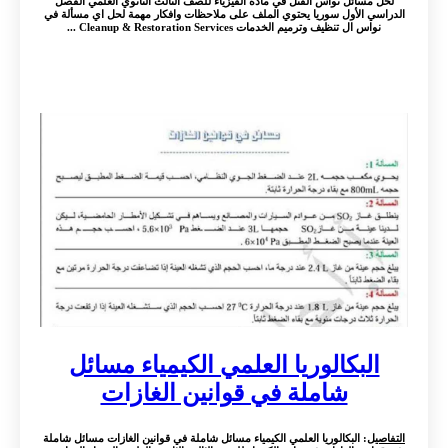
لحل مسائل نواس الفتل في مادة الفيزياء للصف الثالث الثانوي العلمي الفصل
الدراسي الأول سوريا يحتوي الملف على ملاحظات وافكار مهمة لحل اي مسألة في
نواس ال تنظيف وترميم الخدمات Cleanup & Restoration Services ...
البكالوريا العلمي الكيمياء مسائل
شاملة في قوانين الغازات
التفاصيل
: البكالوريا العلمي الكيمياء مسائل شاملة في قوانين الغازات مسائل شاملة