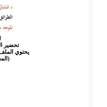
ا
تحضير ال
يحتوي الملف
(المع