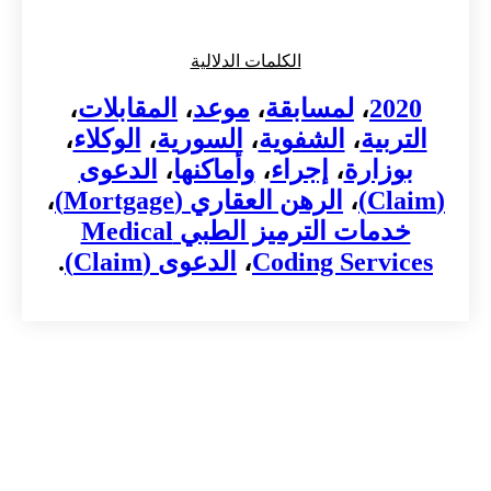
الكلمات الدلالية
20
،
لمسابقة
،
موعد
،
المقابلات
،
ربية
،
الشفوية
،
السورية
،
الوكلاء
،
زارة
،
إجراء
،
وأماكنها
،
الدعوى
،
الرهن العقاري (Mortgage)
،
خدمات الترميز الطبي Medical
Coding Servi
،
الدعوى (Claim)
.