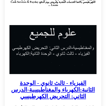
الكهرطيسي بالاضا الخدمات النقدية وقروض يوم الدفع Cash Services & Payday
Loans ...
الفيزياء - ثالث ثانوي - الوحدة
الثانية:الكهرباء والمغناطيسية-الدرس
الثاني: التحريض الكهرطيسي