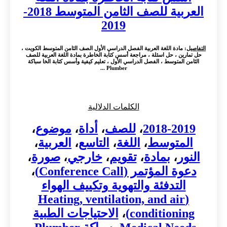
العربية للصف الثامن المتوسط 2018-
2019
التفاصيل
: مادة اللغة العربية الفصل الدراسي الأول الصف الثامن المتوسط الكويت ،
حل تمارين ، حل اسئلة ، مراجعة أسس كتابة الخاطرة بمادة اللغة العربية للصف
الثامن المتوسط ، الفصل الدراسي الأول ، تعليم كيفية وأسس كتابة الخا سباكة
Plumber ...
الكلمات الدلالية
2018-2019
،
للصف
،
أداة
،
موضوع
،
المتوسط
،
اللغة
،
التاسع
،
العربية
،
النور
،
بمادة
،
تقويم
،
خارجي
،
صورة
،
دعوة المؤتمر (Conference Call)
،
التدفئة والتهوية وتكييف الهواء
(Heating, ventilation, and air
conditioning)
،
الاحتياجات الطبية