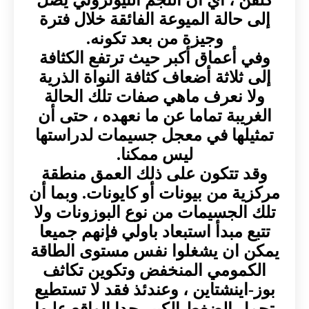
إلى حالة الميوعة الفائقة خلال فترة
وجيزة من بعد تكونه.
وفي أعماق أكبر حيث ترتفع الكثافة
إلى ثلاثة أضعاف كثافة النواة الذرية
ولا نعرف ماهي صفات تلك الحالة
الغريبة تماما عن ما نعهده ، حتى أن
تمثيلها في معجل جسيمات لدراستها
ليس ممكنا.
وقد تتكون على ذلك العمق منطقة
مركزية من بيونات أو كايونات. وبما أن
تلك الجسيمات من نوع البوزونات ولا
تتبع مبدأ استبعاد باولي فإنهم جميعا
يمكن ان يشغلوا نفس مستوى الطاقة
الكمومي المنخفض وتكوين تكاثف
بوز-اينشتاين ، وعندئذ فقد لا تستطيع
تحمل الضغط الكبير جدا الواقع عليها