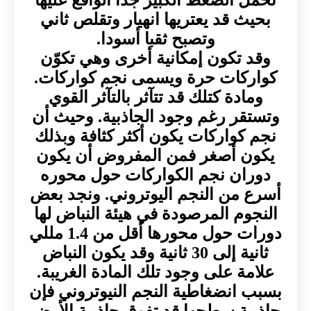
بحيث قد يعتريها انهيار وتقلص ثاني
وتصبح ثقبا أسودا.
وقد تكون إمكانية أخرى وهي تكوّن
كواركات حرة ويسمى نجم كواركات.
ومادة كتلك قد تتآثر بالتآثر القوي
وتستقر رغم وجود الجاذبية. وحيث أن
نجم كواركات يكون أكثر كثافة وبذلك
يكون أصغر فمن المفروض أن يكون
دوران نجم الكواركات حول محوره
أسرع من النجم اليوتروني. ونجد بعض
النجوم المرصودة في هيئة النباض لها
دورات حول محورها أقل من 1.4 مللي
ثانية إلى 30 ثانية وقد يكون النباض
علامة على وجود تلك المادة الغريبة.
بسبب انضغاطية النجم النيوتروني فإن
جاذبية سطحها قد تفوق جاذبية الأرض