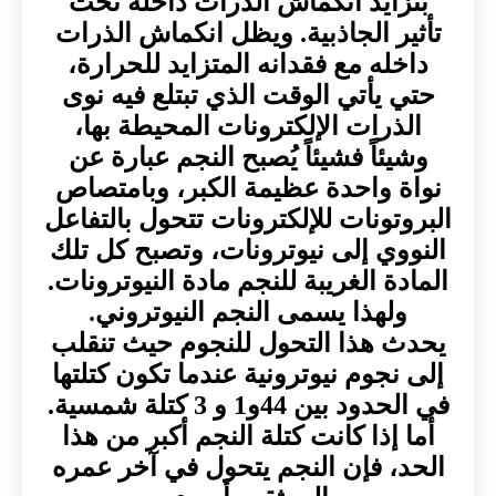
بتزايد انكماش الذرات داخله تحت
تأثير الجاذبية. ويظل انكماش الذرات
داخله مع فقدانه المتزايد للحرارة،
حتي يأتي الوقت الذي تبتلع فيه نوى
الذرات الإلكترونات المحيطة بها،
وشيئاً فشيئاً يُصبح النجم عبارة عن
نواة واحدة عظيمة الكبر، وبامتصاص
البروتونات للإلكترونات تتحول بالتفاعل
النووي إلى نيوترونات، وتصبح كل تلك
المادة الغريبة للنجم مادة النيوترونات.
ولهذا يسمى النجم النيوتروني.
يحدث هذا التحول للنجوم حيث تنقلب
إلى نجوم نيوترونية عندما تكون كتلتها
في الحدود بين 44و1 و 3 كتلة شمسية.
أما إذا كانت كتلة النجم أكبر من هذا
الحد، فإن النجم يتحول في آخر عمره