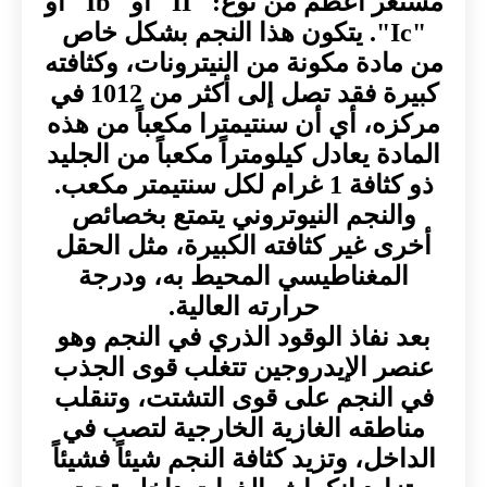
مستعر أعظم من نوع: "II" أو "Ib" أو
"Ic". يتكون هذا النجم بشكل خاص
من مادة مكونة من النيترونات، وكثافته
كبيرة فقد تصل إلى أكثر من 1012 في
مركزه، أي أن سنتيمترا مكعباً من هذه
المادة يعادل كيلومتراً مكعباً من الجليد
ذو كثافة 1 غرام لكل سنتيمتر مكعب.
والنجم النيوتروني يتمتع بخصائص
أخرى غير كثافته الكبيرة، مثل الحقل
المغناطيسي المحيط به، ودرجة
حرارته العالية.
بعد نفاذ الوقود الذري في النجم وهو
عنصر الإيدروجين تتغلب قوى الجذب
في النجم على قوى التشتت، وتنقلب
مناطقه الغازية الخارجية لتصب في
الداخل، وتزيد كثافة النجم شيئاً فشيئاً