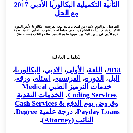
الثانية التكميلية البكالوريا الأدبي 2017
مع الحل
التفاصيل
: تم اليوم الانتهاء من امتحان مادة اللغة الفرنسية البكالوريا الأدبي الدورة
التكميلية بتمام الساعة العاشرة والنصف صباحاً لطلاب شهادة التعليم الثانوية العامة
الفرع الأدبي في سوريا البكالوريا سوريا علوم للجميع اسئلة و النائب (Attorney) ...
الكلمات الدلالية
2018
،
اللغة
،
الأولى
،
الادبي
،
البكالوريا
،
اليل
،
الدورة
،
الفرنسية
،
اسئلة
،
ورقة
،
خدمات الترميز الطبي Medical
Coding Services
،
الخدمات النقدية
وقروض يوم الدفع Cash Services &
Payday Loans
،
درجة علمية Degree
،
النائب (Attorney)
.