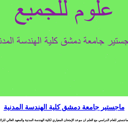
ماجستير جامعة دمشق كلية الهندسة المدنية
ستير للعام الدراسي مع العلم ان موعد الإمتحان المعياري لكلية الهندسة المدنية والمعهد العالي للزلازل مع تمني