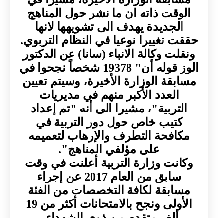
الوقت ذاته ان ما نشر حول المناهج
الجديدة يهدف الى تشويهها لانها
حققت تغييرا نوعيا في النظام التربوي.
ونقلت وكالة الانباء (سانا) عن الدكتور
الوز قوله أن" 19378 شخصاً نجحوا في
مسابقة الوزارة الأخيرة، وسيتم تعيين
العدد الأكبر منهم في مديريات
التربية"، مشيرا الى أنه "تم إعداد
كتيب خاص حول دور التربية في
مكافحة التطرف والإرهاب لتعميمه
على مؤلفي المناهج".
وكانت وزارة التربية أعلنت في وقت
سابق من العام 2017 عن إجراء
مسابقة لكافة التخصصات من الفئة
الأولى ونجح بالامتحانات أكثر من 19
ألف متقدم من ذوي الشهداء ,