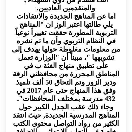
والمتقدمين العاديين.
اما عن المناهج الجديدة والانتقادات
يلي طالتها اعتبر الوز ان "المناهج
التربوية المطورة حققت تغييراً نوعياً
في النظام التربوي وأن ما تم نشره
من معلومات مغلوطة حولها يهدف إلى
تشويهها "، مبيناً أن "الوزارة تعمل
على تطبيق منهاج الفئة ب في
المناطق المحررة من محافظتي الرقة
ودير الزور وتم التحاق 50 ألف تلميذ
وفق هذا المنهاج حتى عام 2017 في
432 مدرسة بمختلف المحافظات".
وجاء ذلك عقب الجدل الكبير حول
المناهج المدرسية الجديدة, حيث انتقد
الكثير من رواد التواصل محتوى الكتب
خاصة في التعليم الابتدائي, بالإضافة