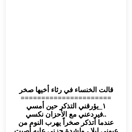
قالت الخنساء في رثاء أخيها صخر
======================
١_يؤرقني التذكر حين أمسي
..فيردعني مع الأحزان نكسي
عندما أتذكر صخراً يهرب النوم من
عيوني ليلا ، ولشدة حزني عليه أصبت