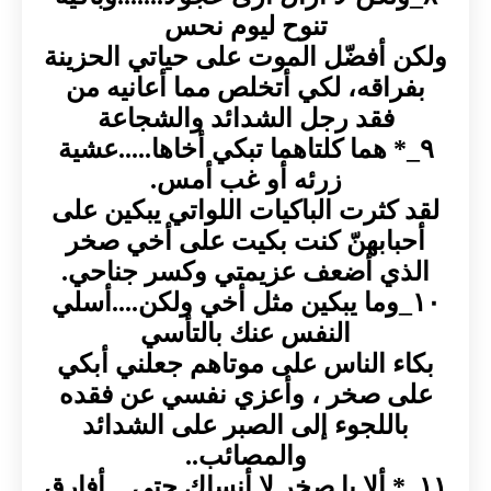
تنوح ليوم نحس
ولكن أفضّل الموت على حياتي الحزينة
بفراقه، لكي أتخلص مما أعانيه من
فقد رجل الشدائد والشجاعة
٩_* هما كلتاهما تبكي أخاها.....عشية
زرئه أو غب أمس.
لقد كثرت الباكيات اللواتي يبكين على
أحبابهنّ كنت بكيت على أخي صخر
الذي أضعف عزيمتي وكسر جناحي.
١٠_وما يبكين مثل أخي ولكن....أسلي
النفس عنك بالتأسي
بكاء الناس على موتاهم جعلني أبكي
على صخر ، وأعزي نفسي عن فقده
باللجوء إلى الصبر على الشدائد
والمصائب..
١١_* ألا يا صخر لا أنساك حتى... أفارق