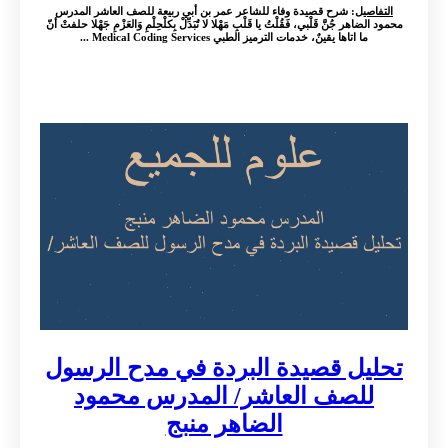
التفاصيل
: شرح قصيدة وفاء للشاعر عمر بن أبي ربيعة للصف العاشر المدرس
محمود الضاهر جُنَّ قَلْبي، فَقُلْتُ يا قَلْبِ مَهْلا لا تُبَدِّلْ بِکلْحِلْمِ وَالعَزْمِ جَهْلا حلفتْ أنّ
ما اتاها يقينٌ، خدمات الترميز الطبي Medical Coding Services ...
تحليل قصيدة البردة في مدح الرسول
للصف العاشر/ المدرس محمود
الضاهر منبج