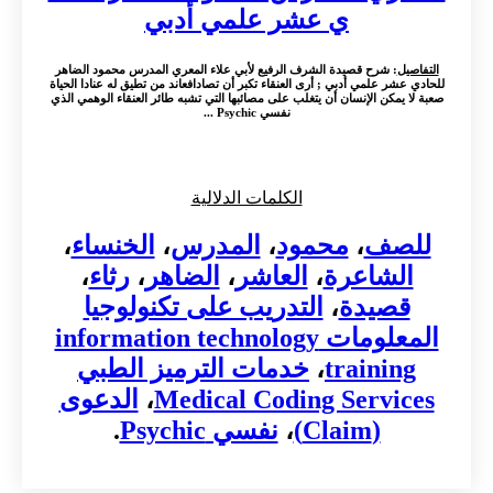
ي عشر علمي أدبي
التفاصيل
: شرح قصيدة الشرف الرفيع لأبي علاء المعري المدرس محمود الضاهر
للحادي عشر علمي أدبي ; أرى العنقاء تكبر أن تصادافعاند من تطيق له عنادا الحياة
صعبة لا يمكن الإنسان أن يتغلب على مصائبها التي تشبه طائر العنقاء الوهمي الذي
نفسي Psychic ...
الكلمات الدلالية
للصف
،
محمود
،
المدرس
،
الخنساء
،
الشاعرة
،
العاشر
،
الضاهر
،
رثاء
،
قصيدة
،
التدريب على تكنولوجيا
المعلومات information technology
training
،
خدمات الترميز الطبي
Medical Coding Services
،
الدعوى
(Claim)
،
نفسي Psychic
.