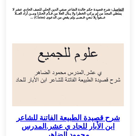
التفاصيل
: شرح قصيدة حكم خالدة الشاعر صفي الدين الحلي للصف الحادي عشر لا
يمتطي المجدَ من لم يركبِ الخطرا ولا يـنال العلا من قـدَّم الحذَرَا ومــن أراد العــلا
عــفواً بِلا تـعبٍ قـضـى ولم يقضِ من الدعوى (Claim) ...
شرح قصيدة الطبيعة الفاتنة للشاعر
ابن الأبار للحاد ي عشر.المدرس
محمود الضاهر