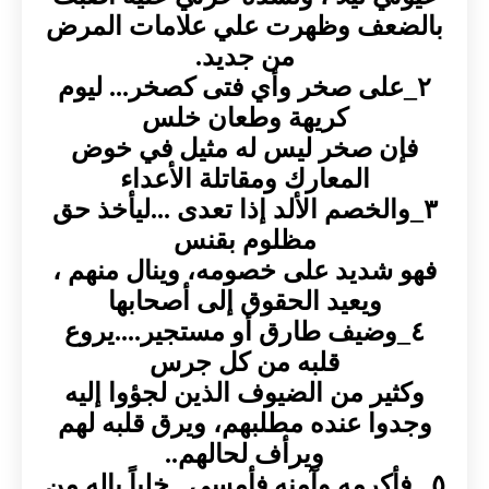
بالضعف وظهرت علي علامات المرض
من جديد.
٢_على صخر وأي فتى كصخر... ليوم
كريهة وطعان خلس
فإن صخر ليس له مثيل في خوض
المعارك ومقاتلة الأعداء
٣_والخصم الألد إذا تعدى ...ليأخذ حق
مظلوم بقنس
فهو شديد على خصومه، وينال منهم ،
ويعيد الحقوق إلى أصحابها
٤_وضيف طارق أو مستجير....يروع
قلبه من كل جرس
وكثير من الضيوف الذين لجؤوا إليه
وجدوا عنده مطلبهم، ويرق قلبه لهم
ويرأف لحالهم..
٥_ فأكرمه وآمنه فأمسى...خلياً باله من