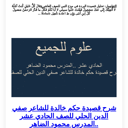
التفاصيل
: تحليل قصيدة البردة في مدح النبي للصف العاشر وَقالَ كُلُّ خَليلٍ كُنتُ آمُلُهُ
لا أُلفِيَنَّكَ إِنّي عَنكَ مَشغولُ فَقُلتُ خَلّوا سبيلي لا أَبا لَكُمُ فَكُلُّ ما قَدَّرَ الرَحمَنُ مَفعولُ
كُلُ اِبنِ أُنثى وَإِن ط اعادة تأهيل Rehab ...
شرح قصيدة حكم خالدة للشاعر صفي
الدين الحلي للصف الحادي عشر
..المدرس محمود الضاهر