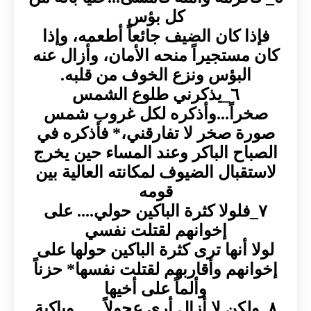
كل بؤس
فإذا كان الضيف جائعاً أطعمه، وإذا
كان مستجيراً منحه الأمان، وأزال عنه
البؤس ونزع الخوف من قلبه.
٦_يذكرني طلوع الشمس
صخراً...وأذكره لكل غروب شمس
صورة صخر لا تفارقني،* فأذكره في
الصباح الباكر وعند المساء حين يخرج
لاستقبال الضيوف لمكانته العالية بين
قومه
٧_فلولا كثرة الباكين حولي.... على
إخوانهم لقتلت نفسي
لولا أنها ترى كثرة الباكين حولها على
إخوانهم وأقاربهم لقتلت نفسها* حزناً
وألماً على أخيها
٨_ولكن لا أزال أرى عجولاً.......وباكية