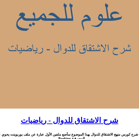
شرح الاشتقاق للدوال - رياضيات
شرح كورس منهج الاشتقاق للدوال بهذا الموضوع سأضع ملفين الأول عبارة عن ملف بوربوينت يحوي ع
المصرفية Banking ...