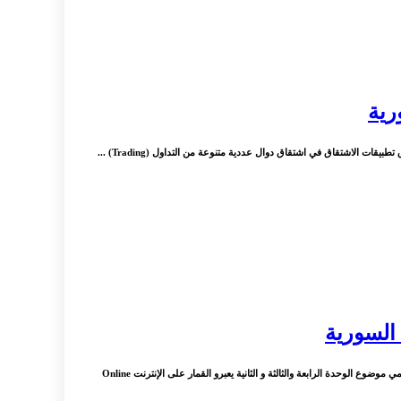
رية
ات الاشتقاق في اشتقاق دوال عددية متنوعة من التداول (Trading) ...
 السورية
: وزارة التربية السورية عبر فيديوهات التربوية السورية تقدم شرح منهاج اللغة العربية لطلاب شهادة التعليم العام الفرع الادبي والعلمي الثالث الثانوي البكالوريا الادبي و العلمي موضوع الوحدة الرابعة والثالثة و الثانية يعبرو القمار على الإنترنت Online